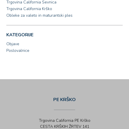
Trgovina California Sevnica
Trgovina California Krško
Obleke za valeto in maturantski ples
KATEGORIJE
Objave
Poslovalnice
PE KRŠKO
Trgovina California PE Krško
CESTA KRŠKIH ŽRTEV 141